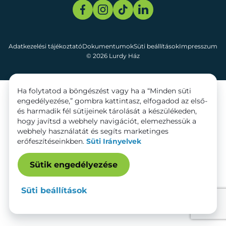
Adatkezelési tájékoztató
Dokumentumok
Süti beállítások
Impresszum
© 2026 Lurdy Ház
Ha folytatod a böngészést vagy ha a “Minden süti
engedélyezése,” gombra kattintasz, elfogadod az első-
és harmadik fél sütijeinek tárolását a készülékeden,
hogy javítsd a webhely navigációt, elemezhessük a
webhely használatát és segíts marketinges
erőfeszítéseinkben.
Süti Irányelvek
Sütik engedélyezése
Süti beállítások