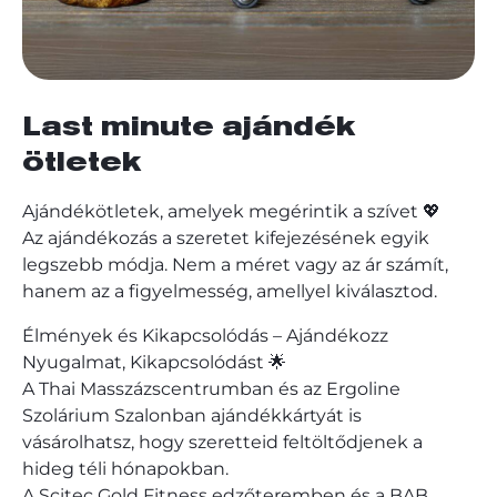
Last minute ajándék
ötletek
Ajándékötletek, amelyek megérintik a szívet 💖
Az ajándékozás a szeretet kifejezésének egyik
legszebb módja. Nem a méret vagy az ár számít,
hanem az a figyelmesség, amellyel kiválasztod.
Élmények és Kikapcsolódás – Ajándékozz
Nyugalmat, Kikapcsolódást 🌟
A Thai Masszázscentrumban és az Ergoline
Szolárium Szalonban ajándékkártyát is
vásárolhatsz, hogy szeretteid feltöltődjenek a
hideg téli hónapokban.
A Scitec Gold Fitness edzőteremben és a BAB