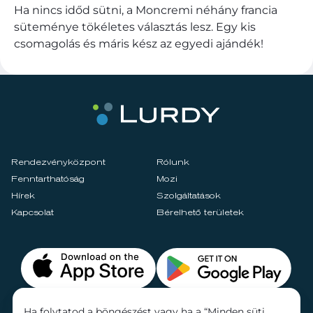
Ha nincs időd sütni, a Moncremi néhány francia
süteménye tökéletes választás lesz. Egy kis
csomagolás és máris kész az egyedi ajándék!
Rendezvényközpont
Rólunk
Fenntarthatóság
Mozi
Hírek
Szolgáltatások
Kapcsolat
Bérelhető területek
Ha folytatod a böngészést vagy ha a “Minden süti