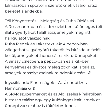
falmászóban sportolni szeretőknek vásárolhatsz
bérletet ajándékba.
Téli Kényeztetés – Melegség és Puha Ölelés ❄️🕯️
A Rossmann-ban és a dm üzletben különleges téli
illatú gyertyákat találhatsz, amelyek meghitt
hangulatot varázsolnak.
Puha Plédek és Lakástextilek: A pepco-ban
válogathatsz gyönyörű takarók és lakásdekorációk
közül, amelyek otthonossá teszik az ünnepeket.
A Sinsay üzletben, a pepco-ban és a kik-ben
kényelmes és divatos meleg zoknikat is találsz,
amelyek mosolyt csalnak mindenki arcára. 🧦
Ínycsiklandó Finomságok – Az Ünnepi Ízek
Harmóniája 🍪🍷
A SPAR szupermarket és az Aldi széles kínálatában
biztosan találsz egy-egy különleges italt, amely az
ünnepi vacsorához is tökéletes lehet.