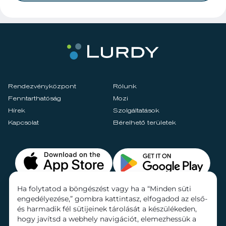
Rendezvényközpont
Rólunk
Fenntarthatóság
Mozi
Hírek
Szolgáltatások
Kapcsolat
Bérelhető területek
Ha folytatod a böngészést vagy ha a “Minden süti
engedélyezése,” gombra kattintasz, elfogadod az első-
és harmadik fél sütijeinek tárolását a készülékeden,
hogy javítsd a webhely navigációt, elemezhessük a