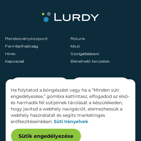
Rendezvényközpont
Rólunk
Fenntarthatóság
Mozi
Hírek
Szolgáltatások
Kapcsolat
Bérelhető területek
Ha folytatod a böngészést vagy ha a “Minden süti
engedélyezése,” gombra kattintasz, elfogadod az első-
és harmadik fél sütijeinek tárolását a készülékeden,
hogy javítsd a webhely navigációt, elemezhessük a
webhely használatát és segíts marketinges
erőfeszítéseinkben.
Süti Irányelvek
Sütik engedélyezése