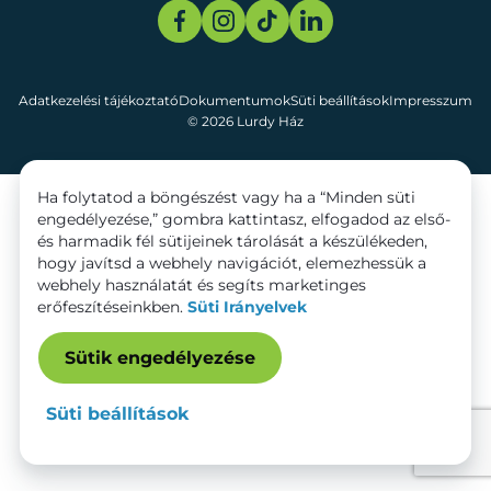
Adatkezelési tájékoztató
Dokumentumok
Süti beállítások
Impresszum
© 2026 Lurdy Ház
Ha folytatod a böngészést vagy ha a “Minden süti
engedélyezése,” gombra kattintasz, elfogadod az első-
és harmadik fél sütijeinek tárolását a készülékeden,
hogy javítsd a webhely navigációt, elemezhessük a
webhely használatát és segíts marketinges
erőfeszítéseinkben.
Süti Irányelvek
Sütik engedélyezése
Süti beállítások