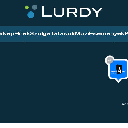
érkép
Hírek
Szolgáltatások
Mozi
Események
P
tarthatóság
Mozi
Hírek
Szolgáltat
Ada