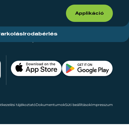
Applikáció
arkolás
Irodabérlés
ások
Kapcsolat
Bérelhető területek
tkezelési tájékoztató
Dokumentumok
Süti beállítások
Impresszum