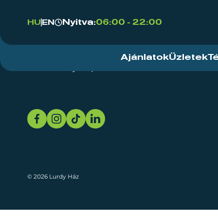
Nyitva:
06:00 - 22:00
HU
EN
Ajánlatok
Üzletek
T
Rendezvényközpont
Rólunk
Fenn
© 2026 Lurdy Ház