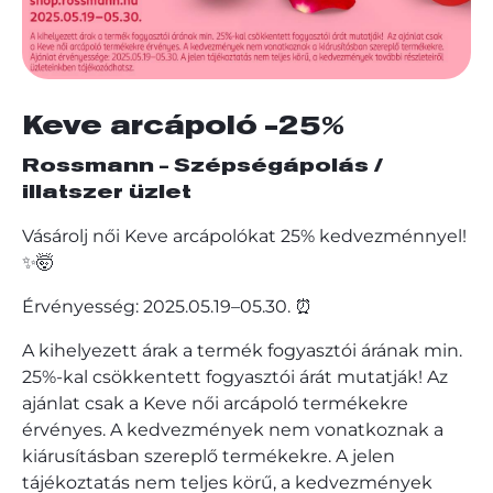
Keve arcápoló -25%
Rossmann - Szépségápolás /
illatszer üzlet
Vásárolj női Keve arcápolókat 25% kedvezménnyel!
✨🤯
Érvényesség: 2025.05.19–05.30. ⏰
A kihelyezett árak a termék fogyasztói árának min.
25%-kal csökkentett fogyasztói árát mutatják! Az
ajánlat csak a Keve női arcápoló termékekre
érvényes. A kedvezmények nem vonatkoznak a
kiárusításban szereplő termékekre. A jelen
tájékoztatás nem teljes körű, a kedvezmények