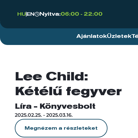
Nyitva:
06:00 - 22:00
HU
EN
Ajánlatok
Üzletek
T
Lee Child:
Kétélű fegyver
Líra - Könyvesbolt
2025.02.25. - 2025.03.16.
Megnézem a részleteket