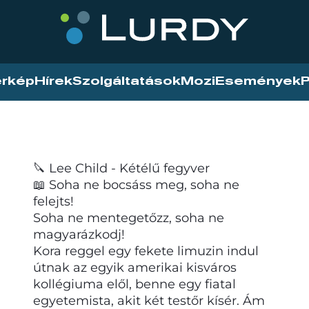
érkép
Hírek
Szolgáltatások
Mozi
Események
P
🔪 Lee Child - Kétélű fegyver
📖 Soha ne bocsáss meg, soha ne
felejts!
Soha ne mentegetőzz, soha ne
magyarázkodj!
Kora reggel egy fekete limuzin indul
útnak az egyik amerikai kisváros
kollégiuma elől, benne egy fiatal
egyetemista, akit két testőr kísér. Ám