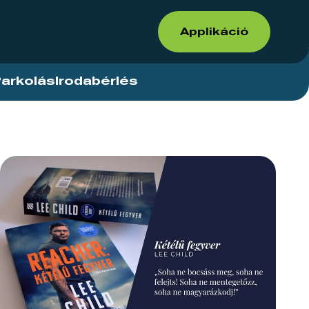
Applikáció
arkolás
Irodabérlés