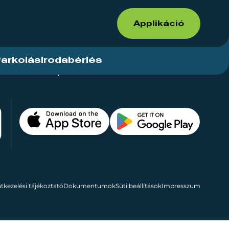
Applikáció
arkolás
Irodabérlés
ások
Kapcsolat
Bérelhető területek
tkezelési tájékoztató
Dokumentumok
Süti beállítások
Impresszum