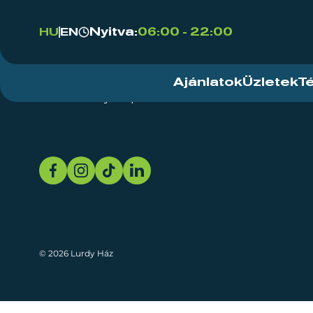
Nyitva:
06:00 - 22:00
HU
EN
Ajánlatok
Üzletek
T
Rendezvényközpont
Rólunk
Fenn
© 2026 Lurdy Ház