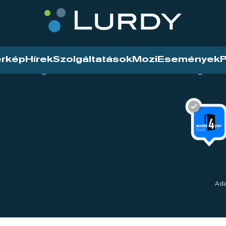
érkép
Hírek
Szolgáltatások
Mozi
Események
P
tarthatóság
Mozi
Hírek
Szolgáltat
Ada