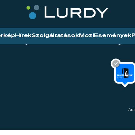
érkép
Hírek
Szolgáltatások
Mozi
Események
P
tarthatóság
Mozi
Hírek
Szolgáltat
Ada