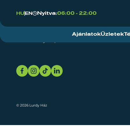
Nyitva:
06:00 - 22:00
HU
EN
Ajánlatok
Üzletek
T
Rendezvényközpont
Rólunk
Fenn
© 2026 Lurdy Ház