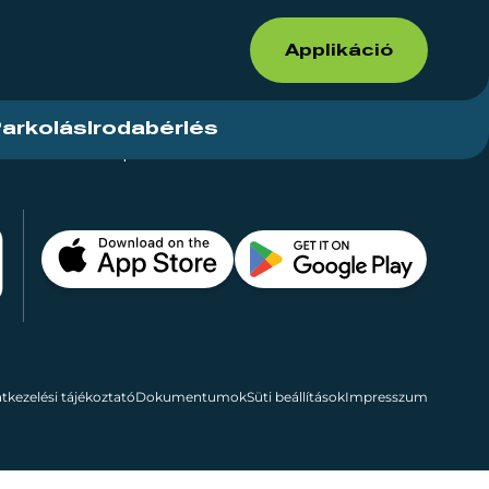
Applikáció
arkolás
Irodabérlés
ások
Kapcsolat
Bérelhető területek
tkezelési tájékoztató
Dokumentumok
Süti beállítások
Impresszum