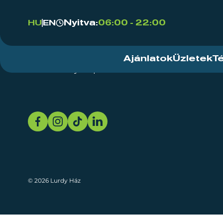
Nyitva:
06:00 - 22:00
HU
EN
Ajánlatok
Üzletek
T
Rendezvényközpont
Rólunk
Fenn
© 2026 Lurdy Ház