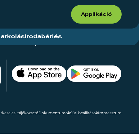
Applikáció
arkolás
Irodabérlés
ások
Kapcsolat
Bérelhető területek
tkezelési tájékoztató
Dokumentumok
Süti beállítások
Impresszum