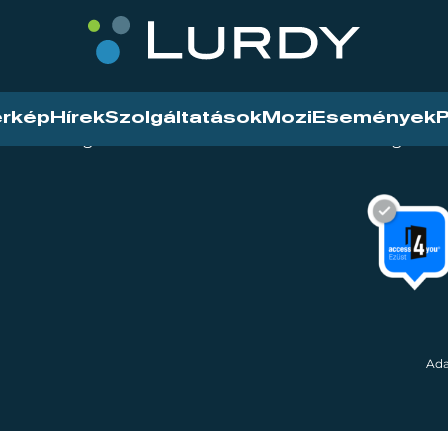
érkép
Hírek
Szolgáltatások
Mozi
Események
P
tarthatóság
Mozi
Hírek
Szolgáltat
Ada