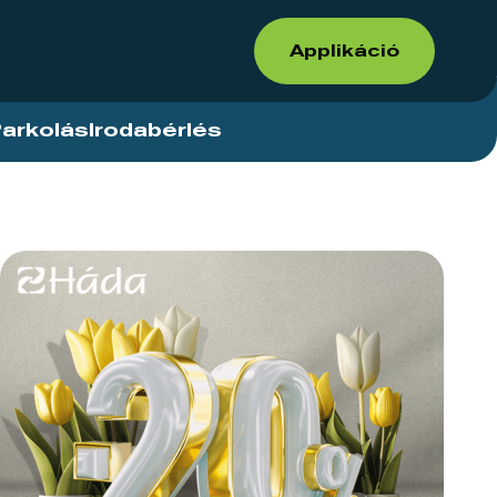
Applikáció
arkolás
Irodabérlés