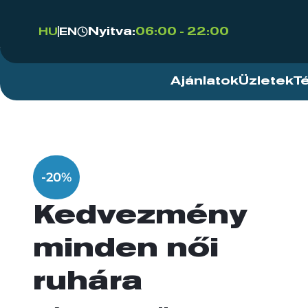
Nyitva:
06:00 - 22:00
HU
EN
Ajánlatok
Üzletek
T
-20%
Kedvezmény
minden női
ruhára