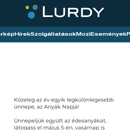
érkép
Hírek
Szolgáltatások
Mozi
Események
P
Közeleg az év egyik legkülönlegesebb
ünnepe, az Anyák Napja!
Ünnepeljük együtt az édesanyákat,
látogass el május 5-én, vasárnap is