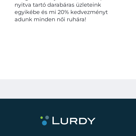
nyitva tartó darabáras üzleteink
egyikébe és mi 20% kedvezményt
adunk minden női ruhára!