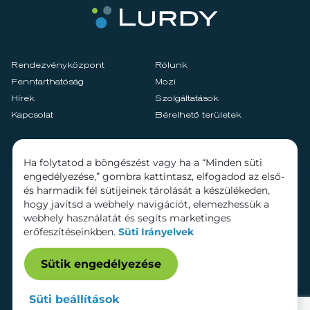
Rendezvényközpont
Rólunk
Fenntarthatóság
Mozi
Hírek
Szolgáltatások
Kapcsolat
Bérelhető területek
Ha folytatod a böngészést vagy ha a “Minden süti
engedélyezése,” gombra kattintasz, elfogadod az első-
és harmadik fél sütijeinek tárolását a készülékeden,
hogy javítsd a webhely navigációt, elemezhessük a
webhely használatát és segíts marketinges
erőfeszítéseinkben.
Süti Irányelvek
Sütik engedélyezése
Süti beállítások