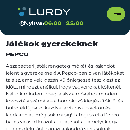
Nyitva:
06:00 - 22:00
Játékok gyerekeknek
PEPCO
A szabadtéri játék rengeteg mókát és kalandot
jelent a gyerekeknek! A Pepco-ban olyan játékokat
találsz, amelyek igazán különlegessé teszik ezt az
időt… mindezt anélkül, hogy vagyonokat költenél.
Nálunk mindent megtalálsz a mókához minden
korosztály számára – a homokozó kiegészítőktől és
buborékfújóktól kezdve, a vízipisztolyokon és
labdákon át, még sok másig! Látogass el a Pepco-
ba, és válaszd ki azokat a játékokat, amelyek egy
átlagos délutánt is igazi kalanddá varázsolnak.