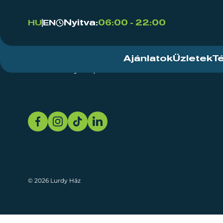
Nyitva:
06:00 - 22:00
HU
EN
Ajánlatok
Üzletek
T
Rendezvényközpont
Rólunk
Fenn
© 2026 Lurdy Ház