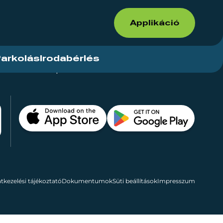
Applikáció
arkolás
Irodabérlés
ások
Kapcsolat
Bérelhető területek
tkezelési tájékoztató
Dokumentumok
Süti beállítások
Impresszum