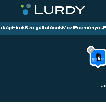
érkép
Hírek
Szolgáltatások
Mozi
Események
P
tarthatóság
Mozi
Hírek
Szolgáltat
Ada