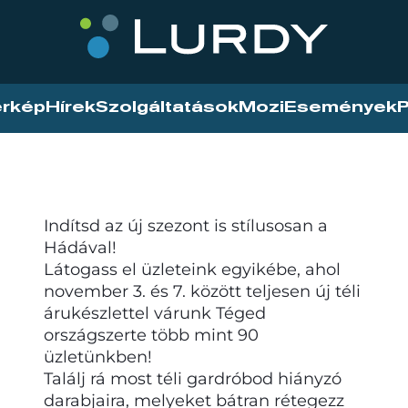
érkép
Hírek
Szolgáltatások
Mozi
Események
P
Indítsd az új szezont is stílusosan a
Hádával!
Látogass el üzleteink egyikébe, ahol
november 3. és 7. között teljesen új téli
árukészlettel várunk Téged
országszerte több mint 90
üzletünkben!
Találj rá most téli gardróbod hiányzó
darabjaira, melyeket bátran rétegezz