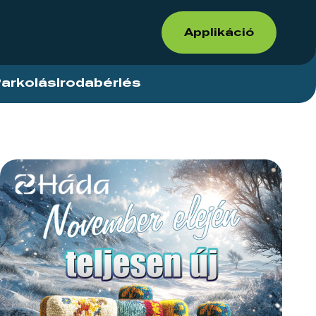
Applikáció
arkolás
Irodabérlés