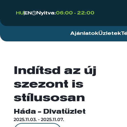
Nyitva:
06:00 - 22:00
HU
EN
Ajánlatok
Üzletek
T
Indítsd az új
szezont is
stílusosan
Háda - Divatüzlet
2025.11.03. - 2025.11.07.