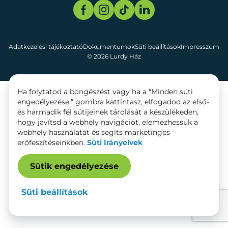
Adatkezelési tájékoztató
Dokumentumok
Süti beállítások
Impresszum
© 2026 Lurdy Ház
Ha folytatod a böngészést vagy ha a “Minden süti
engedélyezése,” gombra kattintasz, elfogadod az első-
és harmadik fél sütijeinek tárolását a készülékeden,
hogy javítsd a webhely navigációt, elemezhessük a
webhely használatát és segíts marketinges
erőfeszítéseinkben.
Süti Irányelvek
Sütik engedélyezése
Süti beállítások