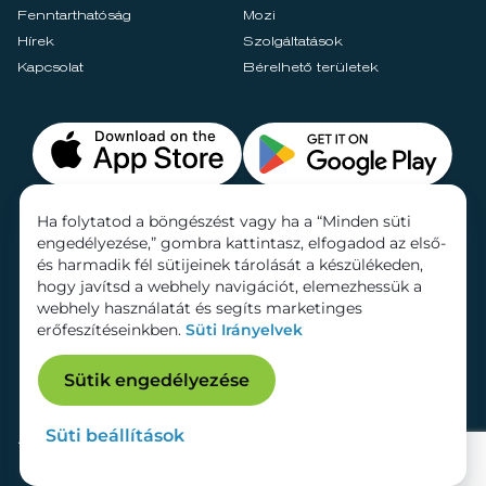
Fenntarthatóság
Mozi
Hírek
Szolgáltatások
Kapcsolat
Bérelhető területek
Ha folytatod a böngészést vagy ha a “Minden süti
engedélyezése,” gombra kattintasz, elfogadod az első-
és harmadik fél sütijeinek tárolását a készülékeden,
hogy javítsd a webhely navigációt, elemezhessük a
webhely használatát és segíts marketinges
erőfeszítéseinkben.
Süti Irányelvek
Sütik engedélyezése
Süti beállítások
Adatkezelési tájékoztató
Dokumentumok
Süti beállítások
Impresszum
© 2026 Lurdy Ház