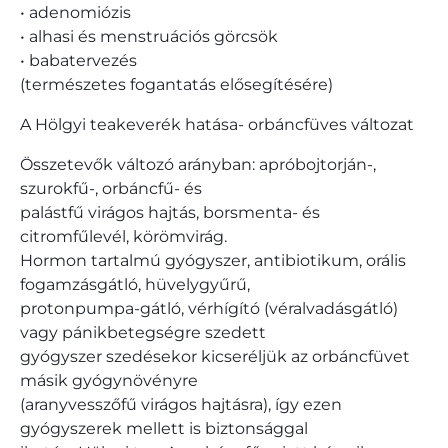
• adenomiózis
• alhasi és menstruációs görcsök
• babatervezés
(természetes fogantatás elősegítésére)
A Hölgyi teakeverék hatása- orbáncfüves változat
Összetevők változó arányban: apróbojtorján-,
szurokfű-, orbáncfű- és
palástfű virágos hajtás, borsmenta- és
citromfűlevél, körömvirág.
Hormon tartalmú gyógyszer, antibiotikum, orális
fogamzásgátló, hüvelygyűrű,
protonpumpa-gátló, vérhígító (véralvadásgátló)
vagy pánikbetegségre szedett
gyógyszer szedésekor kicseréljük az orbáncfüvet
másik gyógynövényre
(aranyvesszőfű virágos hajtásra), így ezen
gyógyszerek mellett is biztonsággal