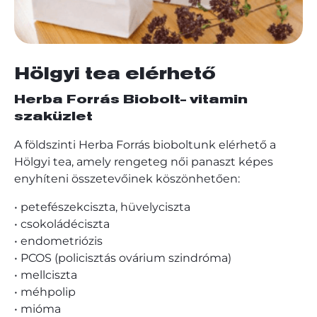
Hölgyi tea elérhető
Herba Forrás Biobolt- vitamin
szaküzlet
A földszinti Herba Forrás bioboltunk elérhető a
Hölgyi tea, amely rengeteg női panaszt képes
enyhíteni összetevőinek köszönhetően:
• petefészekciszta, hüvelyciszta
• csokoládéciszta
• endometriózis
• PCOS (policisztás ovárium szindróma)
• mellciszta
• méhpolip
• mióma