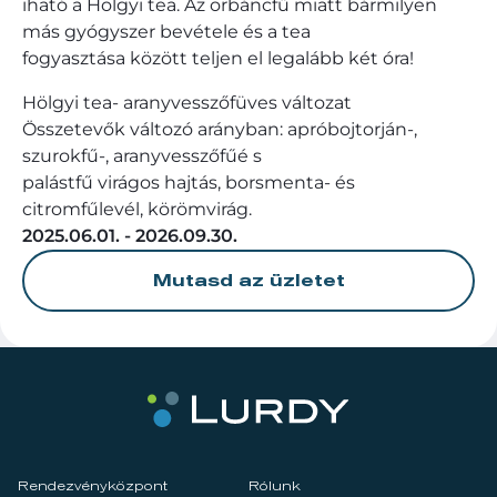
iható a Hölgyi tea. Az orbáncfű miatt bármilyen
más gyógyszer bevétele és a tea
fogyasztása között teljen el legalább két óra!
Hölgyi tea- aranyvesszőfüves változat
Összetevők változó arányban: apróbojtorján-,
szurokfű-, aranyvesszőfűé s
palástfű virágos hajtás, borsmenta- és
citromfűlevél, körömvirág.
2025.06.01. - 2026.09.30.
Mutasd az üzletet
Rendezvényközpont
Rólunk