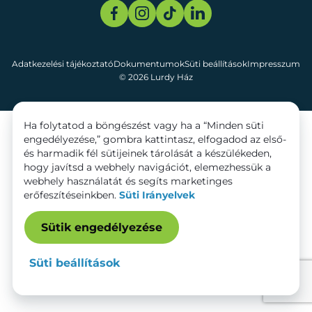
Adatkezelési tájékoztató
Dokumentumok
Süti beállítások
Impresszum
© 2026 Lurdy Ház
Ha folytatod a böngészést vagy ha a “Minden süti
engedélyezése,” gombra kattintasz, elfogadod az első-
és harmadik fél sütijeinek tárolását a készülékeden,
hogy javítsd a webhely navigációt, elemezhessük a
webhely használatát és segíts marketinges
erőfeszítéseinkben.
Süti Irányelvek
Sütik engedélyezése
Süti beállítások