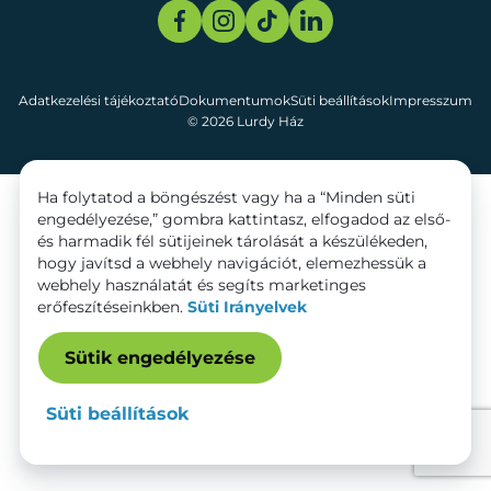
Adatkezelési tájékoztató
Dokumentumok
Süti beállítások
Impresszum
© 2026 Lurdy Ház
Ha folytatod a böngészést vagy ha a “Minden süti
engedélyezése,” gombra kattintasz, elfogadod az első-
és harmadik fél sütijeinek tárolását a készülékeden,
hogy javítsd a webhely navigációt, elemezhessük a
webhely használatát és segíts marketinges
erőfeszítéseinkben.
Süti Irányelvek
Sütik engedélyezése
Süti beállítások