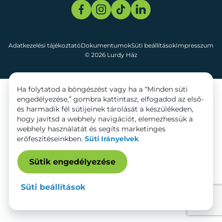
Adatkezelési tájékoztató
Dokumentumok
Süti beállítások
Impresszum
© 2026 Lurdy Ház
Ha folytatod a böngészést vagy ha a “Minden süti
engedélyezése,” gombra kattintasz, elfogadod az első-
és harmadik fél sütijeinek tárolását a készülékeden,
hogy javítsd a webhely navigációt, elemezhessük a
webhely használatát és segíts marketinges
erőfeszítéseinkben.
Süti Irányelvek
Sütik engedélyezése
Süti beállítások