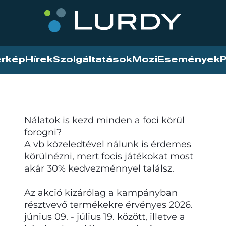
érkép
Hírek
Szolgáltatások
Mozi
Események
P
Nálatok is kezd minden a foci körül
forogni?
A vb közeledtével nálunk is érdemes
körülnézni, mert focis játékokat most
akár 30% kedvezménnyel találsz.
Az akció kizárólag a kampányban
résztvevő termékekre érvényes 2026.
június 09. - július 19. között, illetve a