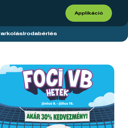
Applikáció
arkolás
Irodabérlés