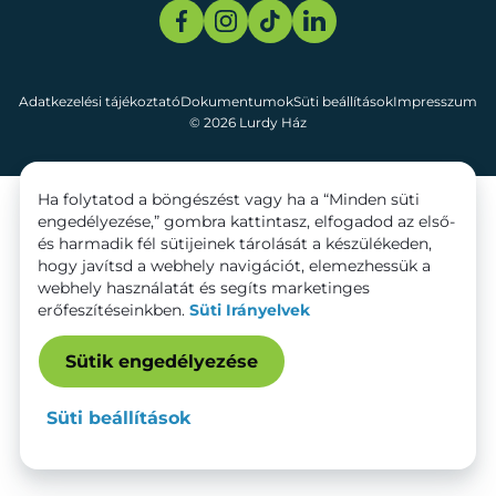
Adatkezelési tájékoztató
Dokumentumok
Süti beállítások
Impresszum
© 2026 Lurdy Ház
Ha folytatod a böngészést vagy ha a “Minden süti
engedélyezése,” gombra kattintasz, elfogadod az első-
és harmadik fél sütijeinek tárolását a készülékeden,
hogy javítsd a webhely navigációt, elemezhessük a
webhely használatát és segíts marketinges
erőfeszítéseinkben.
Süti Irányelvek
Sütik engedélyezése
Süti beállítások