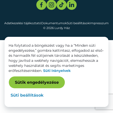
Adatkezelési tájékoztató
Dokumentumok
Süti beállítások
Impresszum
© 2026 Lurdy Ház
Ha folytatod a böngészést vagy ha a “Minden süti
engedélyezése,” gombra kattintasz, elfogadod az első-
és harmadik fél sütijeinek tárolását a készülékeden,
hogy javítsd a webhely navigációt, elemezhessük a
webhely használatát és segíts marketinges
erőfeszítéseinkben.
Süti Irányelvek
Sütik engedélyezése
Süti beállítások