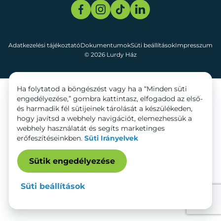
Adatkezelési tájékoztató
Dokumentumok
Süti beállítások
Impresszum
© 2026 Lurdy Ház
Ha folytatod a böngészést vagy ha a “Minden süti
engedélyezése,” gombra kattintasz, elfogadod az első-
és harmadik fél sütijeinek tárolását a készülékeden,
hogy javítsd a webhely navigációt, elemezhessük a
webhely használatát és segíts marketinges
erőfeszítéseinkben.
Süti Irányelvek
Sütik engedélyezése
Süti beállítások