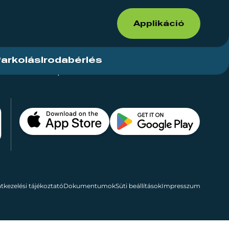
Applikáció
arkolás
Irodabérlés
ások
Kapcsolat
Bérelhető területek
tkezelési tájékoztató
Dokumentumok
Süti beállítások
Impresszum