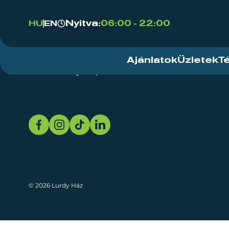
Nyitva:
06:00 - 22:00
HU
EN
Ajánlatok
Üzletek
T
Rendezvényközpont
Rólunk
Fenn
© 2026 Lurdy Ház