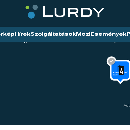
érkép
Hírek
Szolgáltatások
Mozi
Események
P
tarthatóság
Mozi
Hírek
Szolgáltat
Ada