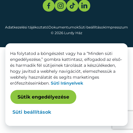
Adatkezelési tájékoztató
Dokumentumok
Süti beállítások
Impresszum
© 2026 Lurdy Ház
Ha folytatod a böngészést vagy ha a “Minden süti
engedélyezése,” gombra kattintasz, elfogadod az első-
és harmadik fél sütijeinek tárolását a készülékeden,
hogy javítsd a webhely navigációt, elemezhessük a
webhely használatát és segíts marketinges
erőfeszítéseinkben.
Süti Irányelvek
Sütik engedélyezése
Süti beállítások