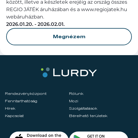
között, illetve a készletek erejéig az ország összes
REGIO JÁTÉK áruházában és a www.regiojatek.hu
webáruházban.
2026.01.20. - 2026.02.01.
Megnézem
Rendezvényközpont
Rólunk
Fenntarthatóság
Mozi
Hírek
Szolgáltatások
Kapcsolat
Bérelhető területek