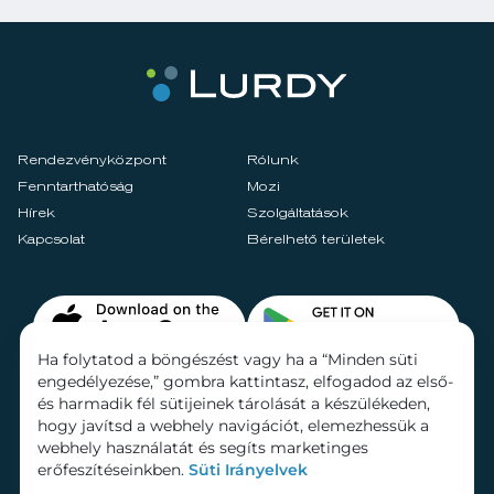
Rendezvényközpont
Rólunk
Fenntarthatóság
Mozi
Hírek
Szolgáltatások
Kapcsolat
Bérelhető területek
Ha folytatod a böngészést vagy ha a “Minden süti
engedélyezése,” gombra kattintasz, elfogadod az első-
és harmadik fél sütijeinek tárolását a készülékeden,
hogy javítsd a webhely navigációt, elemezhessük a
webhely használatát és segíts marketinges
erőfeszítéseinkben.
Süti Irányelvek