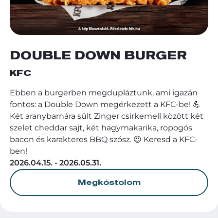
DOUBLE DOWN BURGER
KFC
Ebben a burgerben megdupláztunk, ami igazán
fontos: a Double Down megérkezett a KFC-be! 💪
Két aranybarnára sült Zinger csirkemell között két
szelet cheddar sajt, két hagymakarika, ropogós
bacon és karakteres BBQ szósz. 😍 Keresd a KFC-
ben!
2026.04.15. - 2026.05.31.
Megkóstolom