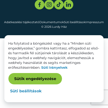
Adatkezelési tájékoztató
Dokumentumok
Süti beállítások
Impresszum
© 2026 Lurdy Ház
Ha folytatod a böngészést vagy ha a “Minden süti
engedélyezése,” gombra kattintasz, elfogadod az első-
és harmadik fél sütijeinek tárolását a készülékeden,
hogy javítsd a webhely navigációt, elemezhessük a
webhely használatát és segíts marketinges
erőfeszítéseinkben.
Süti Irányelvek
Sütik engedélyezése
Süti beállítások