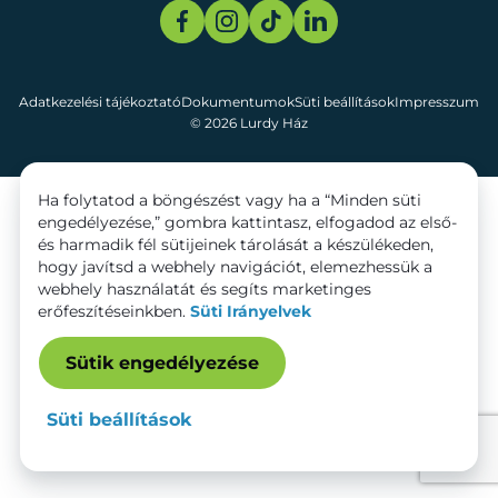
Adatkezelési tájékoztató
Dokumentumok
Süti beállítások
Impresszum
© 2026 Lurdy Ház
Ha folytatod a böngészést vagy ha a “Minden süti
engedélyezése,” gombra kattintasz, elfogadod az első-
és harmadik fél sütijeinek tárolását a készülékeden,
hogy javítsd a webhely navigációt, elemezhessük a
webhely használatát és segíts marketinges
erőfeszítéseinkben.
Süti Irányelvek
Sütik engedélyezése
Süti beállítások