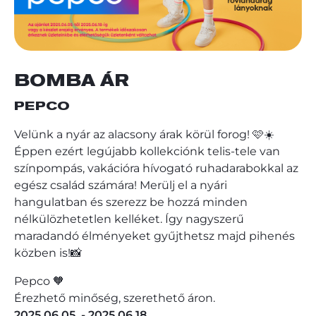
BOMBA ÁR
PEPCO
Velünk a nyár az alacsony árak körül forog! 🩷☀️
Éppen ezért legújabb kollekciónk telis-tele van
színpompás, vakációra hívogató ruhadarabokkal az
egész család számára! Merülj el a nyári
hangulatban és szerezz be hozzá minden
nélkülözhetetlen kelléket. Így nagyszerű
maradandó élményeket gyűjthetsz majd pihenés
közben is!📸
Pepco 🧡
Érezhető minőség, szerethető áron.
2025.06.05. - 2025.06.18.