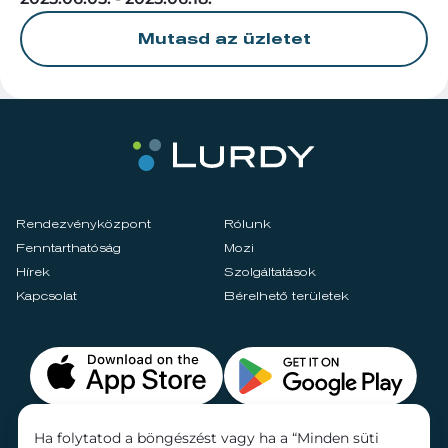
Mutasd az üzletet
Rendezvényközpont
Rólunk
Fenntarthatóság
Mozi
Hírek
Szolgáltatások
Kapcsolat
Bérelhető területek
Ha folytatod a böngészést vagy ha a “Minden süti