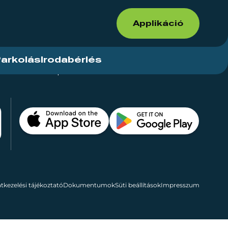
Applikáció
arkolás
Irodabérlés
ások
Kapcsolat
Bérelhető területek
tkezelési tájékoztató
Dokumentumok
Süti beállítások
Impresszum