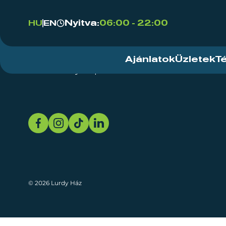
Nyitva:
06:00 - 22:00
HU
EN
Ajánlatok
Üzletek
T
Rendezvényközpont
Rólunk
Fenn
© 2026 Lurdy Ház