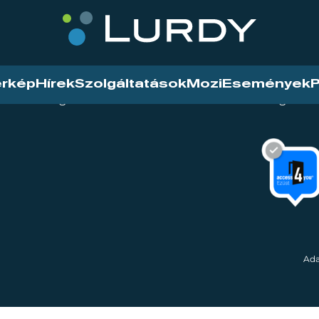
érkép
Hírek
Szolgáltatások
Mozi
Események
P
tarthatóság
Mozi
Hírek
Szolgáltat
Ada