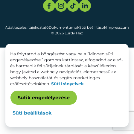
Adatkezelési tájékoztató
Dokumentumok
Süti beállítások
Impresszum
© 2026 Lurdy Ház
Ha folytatod a böngészést vagy ha a “Minden süti
engedélyezése,” gombra kattintasz, elfogadod az első-
és harmadik fél sütijeinek tárolását a készülékeden,
hogy javítsd a webhely navigációt, elemezhessük a
webhely használatát és segíts marketinges
erőfeszítéseinkben.
Süti Irányelvek
Sütik engedélyezése
Süti beállítások