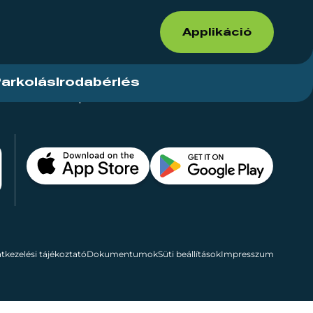
Applikáció
arkolás
Irodabérlés
ások
Kapcsolat
Bérelhető területek
tkezelési tájékoztató
Dokumentumok
Süti beállítások
Impresszum