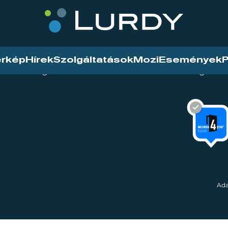
érkép
Hírek
Szolgáltatások
Mozi
Események
P
tarthatóság
Mozi
Hírek
Szolgáltat
Ada