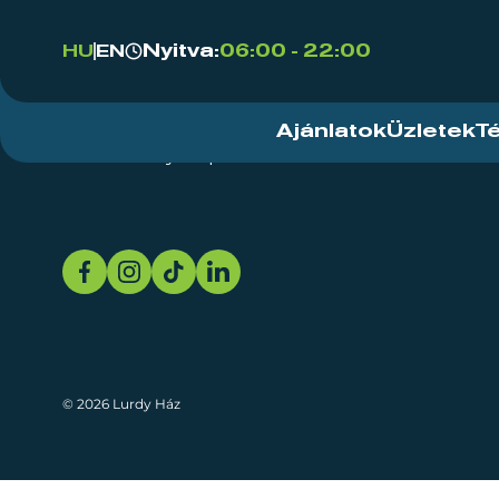
Nyitva:
06:00 - 22:00
HU
EN
Ajánlatok
Üzletek
T
Rendezvényközpont
Rólunk
Fenn
© 2026 Lurdy Ház