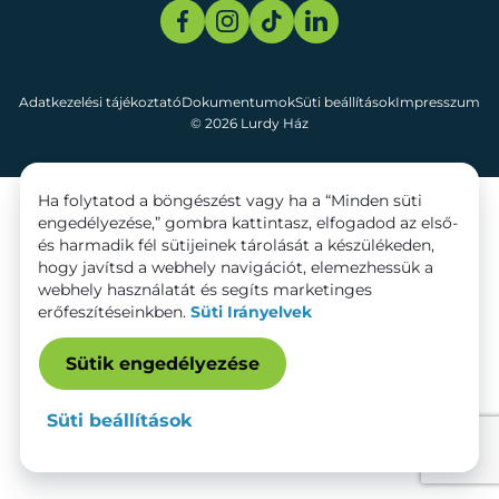
Adatkezelési tájékoztató
Dokumentumok
Süti beállítások
Impresszum
© 2026 Lurdy Ház
Ha folytatod a böngészést vagy ha a “Minden süti
engedélyezése,” gombra kattintasz, elfogadod az első-
és harmadik fél sütijeinek tárolását a készülékeden,
hogy javítsd a webhely navigációt, elemezhessük a
webhely használatát és segíts marketinges
erőfeszítéseinkben.
Süti Irányelvek
Sütik engedélyezése
Süti beállítások