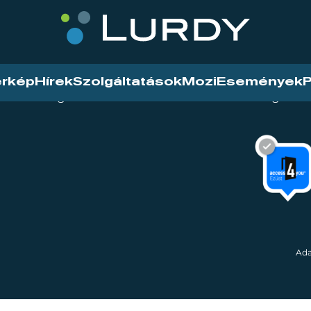
érkép
Hírek
Szolgáltatások
Mozi
Események
P
tarthatóság
Mozi
Hírek
Szolgáltat
Ada