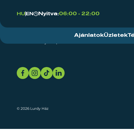
Nyitva:
06:00 - 22:00
HU
EN
Ajánlatok
Üzletek
T
Rendezvényközpont
Rólunk
Fenn
© 2026 Lurdy Ház