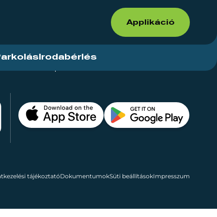
Applikáció
arkolás
Irodabérlés
ások
Kapcsolat
Bérelhető területek
tkezelési tájékoztató
Dokumentumok
Süti beállítások
Impresszum