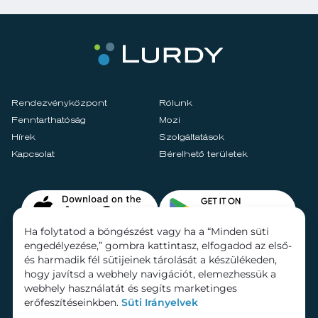
Rendezvényközpont
Rólunk
Fenntarthatóság
Mozi
Hírek
Szolgáltatások
Kapcsolat
Bérelhető területek
Ha folytatod a böngészést vagy ha a “Minden süti
engedélyezése,” gombra kattintasz, elfogadod az első-
és harmadik fél sütijeinek tárolását a készülékeden,
hogy javítsd a webhely navigációt, elemezhessük a
webhely használatát és segíts marketinges
erőfeszítéseinkben.
Süti Irányelvek