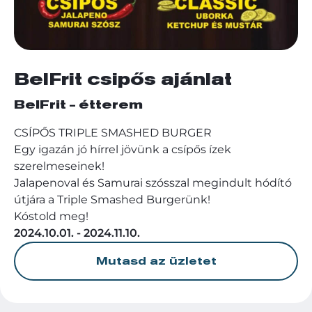
BelFrit csipős ajánlat
BelFrit - étterem
CSÍPŐS TRIPLE SMASHED BURGER
Egy igazán jó hírrel jövünk a csípős ízek
szerelmeseinek!
Jalapenoval és Samurai szósszal megindult hódító
útjára a Triple Smashed Burgerünk!
Kóstold meg!
2024.10.01. - 2024.11.10.
Mutasd az üzletet