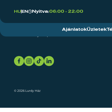
Nyitva:
06:00 - 22:00
HU
EN
Ajánlatok
Üzletek
T
Rendezvényközpont
Rólunk
Fenn
© 2026 Lurdy Ház