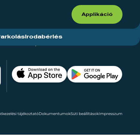
Applikáció
arkolás
Irodabérlés
ások
Kapcsolat
Bérelhető területek
tkezelési tájékoztató
Dokumentumok
Süti beállítások
Impresszum