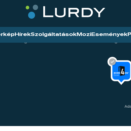
érkép
Hírek
Szolgáltatások
Mozi
Események
P
tarthatóság
Mozi
Hírek
Szolgáltat
Ada