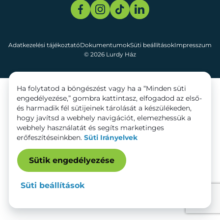
Adatkezelési tájékoztató
Dokumentumok
Süti beállítások
Impresszum
© 2026 Lurdy Ház
Ha folytatod a böngészést vagy ha a “Minden süti
engedélyezése,” gombra kattintasz, elfogadod az első-
és harmadik fél sütijeinek tárolását a készülékeden,
hogy javítsd a webhely navigációt, elemezhessük a
webhely használatát és segíts marketinges
erőfeszítéseinkben.
Süti Irányelvek
Sütik engedélyezése
Süti beállítások