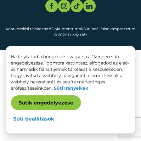
Adatkezelési tájékoztató
Dokumentumok
Süti beállítások
Impresszum
© 2026 Lurdy Ház
Ha folytatod a böngészést vagy ha a “Minden süti
engedélyezése,” gombra kattintasz, elfogadod az első-
és harmadik fél sütijeinek tárolását a készülékeden,
hogy javítsd a webhely navigációt, elemezhessük a
webhely használatát és segíts marketinges
erőfeszítéseinkben.
Süti Irányelvek
Sütik engedélyezése
Süti beállítások