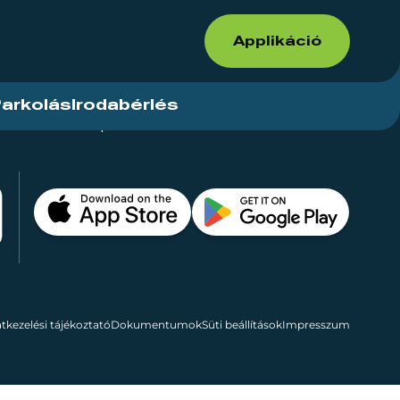
Applikáció
arkolás
Irodabérlés
ások
Kapcsolat
Bérelhető területek
tkezelési tájékoztató
Dokumentumok
Süti beállítások
Impresszum