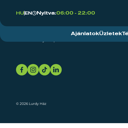
Nyitva:
06:00 - 22:00
HU
EN
Ajánlatok
Üzletek
T
Rendezvényközpont
Rólunk
Fenn
© 2026 Lurdy Ház