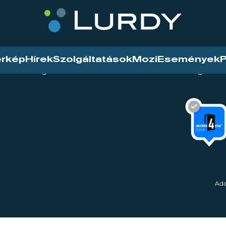
érkép
Hírek
Szolgáltatások
Mozi
Események
P
tarthatóság
Mozi
Hírek
Szolgáltat
Ada