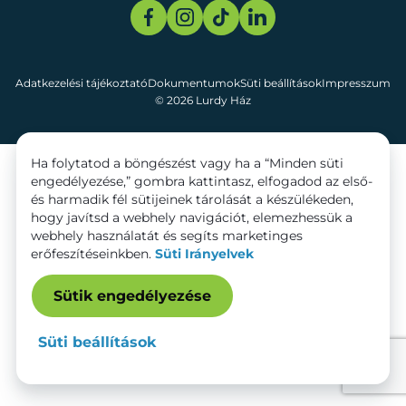
Adatkezelési tájékoztató
Dokumentumok
Süti beállítások
Impresszum
© 2026 Lurdy Ház
Ha folytatod a böngészést vagy ha a “Minden süti
engedélyezése,” gombra kattintasz, elfogadod az első-
és harmadik fél sütijeinek tárolását a készülékeden,
hogy javítsd a webhely navigációt, elemezhessük a
webhely használatát és segíts marketinges
erőfeszítéseinkben.
Süti Irányelvek
Sütik engedélyezése
Süti beállítások