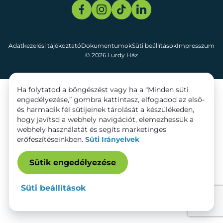
Adatkezelési tájékoztató
Dokumentumok
Süti beállítások
Impresszum
© 2026 Lurdy Ház
Ha folytatod a böngészést vagy ha a “Minden süti
engedélyezése,” gombra kattintasz, elfogadod az első-
és harmadik fél sütijeinek tárolását a készülékeden,
hogy javítsd a webhely navigációt, elemezhessük a
webhely használatát és segíts marketinges
erőfeszítéseinkben.
Süti Irányelvek
Sütik engedélyezése
Süti beállítások