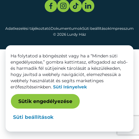
Adatkezelési tájékoztató
Dokumentumok
Süti beállítások
Impresszum
© 2026 Lurdy Ház
Ha folytatod a böngészést vagy ha a “Minden süti
engedélyezése,” gombra kattintasz, elfogadod az első-
és harmadik fél sütijeinek tárolását a készülékeden,
hogy javítsd a webhely navigációt, elemezhessük a
webhely használatát és segíts marketinges
erőfeszítéseinkben.
Süti Irányelvek
Sütik engedélyezése
Süti beállítások