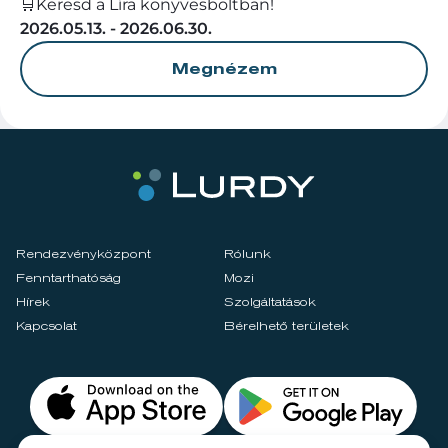
🛒Keresd a Líra könyvesboltban!
2026.05.13. - 2026.06.30.
Megnézem
Rendezvényközpont
Rólunk
Fenntarthatóság
Mozi
Hírek
Szolgáltatások
Kapcsolat
Bérelhető területek