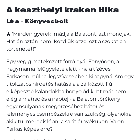
A keszthelyi kraken titka
Líra - Könyvesbolt
🐙"Minden gyerek imádja a Balatont, azt mondják.
Hát én aztán nem! Kezdjük ezzel ezt a szokatlan
történetet!"
Egy végig matekozott forró nyár Fonyódon, a
nagymama felügyelete alatt - ha a tízéves
Farkason múlna, legszívesebben kihagyná. Ám egy
titokzatos hirdetés hatására a zárkózott fiú
elképesztő kalandokba bonyolódik. Itt már nem
elég a matrac és a naptej - a Balaton törékeny
egyensúlyának megőrzéséhez bátor és
leleményes csempészekre van szükség, olyanokra,
akik túl mernek lépni a saját árnyékukon. Vajon
Farkas képes erre?