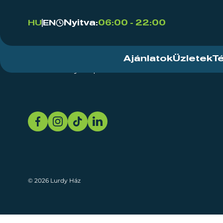
Nyitva:
06:00 - 22:00
HU
EN
Ajánlatok
Üzletek
T
Rendezvényközpont
Rólunk
Fenn
© 2026 Lurdy Ház