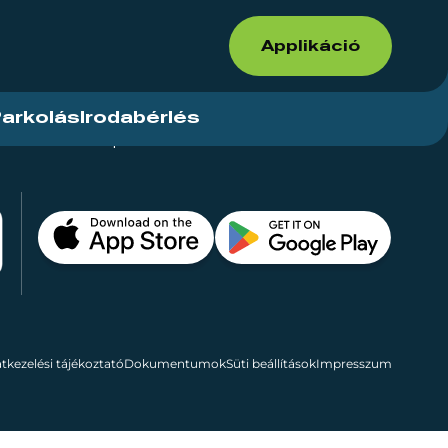
Applikáció
arkolás
Irodabérlés
ások
Kapcsolat
Bérelhető területek
tkezelési tájékoztató
Dokumentumok
Süti beállítások
Impresszum