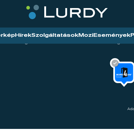
érkép
Hírek
Szolgáltatások
Mozi
Események
P
tarthatóság
Mozi
Hírek
Szolgáltat
Ada