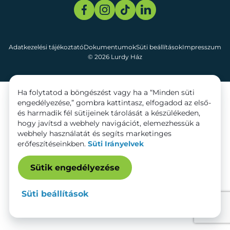
Adatkezelési tájékoztató
Dokumentumok
Süti beállítások
Impresszum
© 2026 Lurdy Ház
Ha folytatod a böngészést vagy ha a “Minden süti
engedélyezése,” gombra kattintasz, elfogadod az első-
és harmadik fél sütijeinek tárolását a készülékeden,
hogy javítsd a webhely navigációt, elemezhessük a
webhely használatát és segíts marketinges
erőfeszítéseinkben.
Süti Irányelvek
Sütik engedélyezése
Süti beállítások