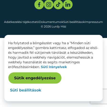
Adatkezelési tájékoztató
Dokumentumok
Süti beállítások
Impresszum
© 2026 Lurdy Ház
Ha folytatod a böngészést vagy ha a “Minden süti
engedélyezése,” gombra kattintasz, elfogadod az első-
és harmadik fél sütijeinek tárolását a készülékeden,
hogy javítsd a webhely navigációt, elemezhessük a
webhely használatát és segíts marketinges
erőfeszítéseinkben.
Süti Irányelvek
Sütik engedélyezése
Süti beállítások