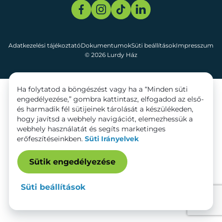
Adatkezelési tájékoztató
Dokumentumok
Süti beállítások
Impresszum
© 2026 Lurdy Ház
Ha folytatod a böngészést vagy ha a “Minden süti
engedélyezése,” gombra kattintasz, elfogadod az első-
és harmadik fél sütijeinek tárolását a készülékeden,
hogy javítsd a webhely navigációt, elemezhessük a
webhely használatát és segíts marketinges
erőfeszítéseinkben.
Süti Irányelvek
Sütik engedélyezése
Süti beállítások