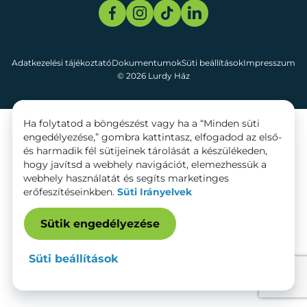
Adatkezelési tájékoztató
Dokumentumok
Süti beállítások
Impresszum
© 2026 Lurdy Ház
Ha folytatod a böngészést vagy ha a “Minden süti
engedélyezése,” gombra kattintasz, elfogadod az első-
és harmadik fél sütijeinek tárolását a készülékeden,
hogy javítsd a webhely navigációt, elemezhessük a
webhely használatát és segíts marketinges
erőfeszítéseinkben.
Süti Irányelvek
Sütik engedélyezése
Süti beállítások